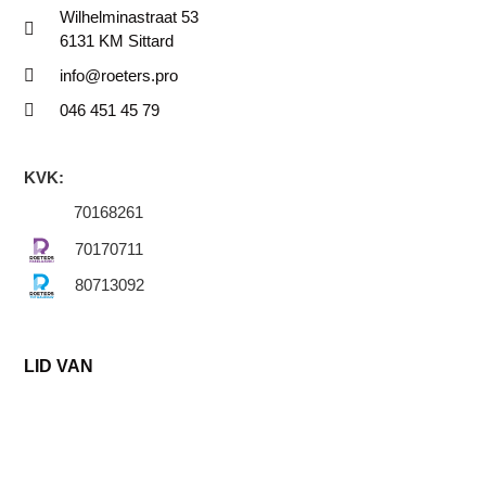
Wilhelminastraat 53
6131 KM Sittard
info@roeters.pro
046 451 45 79
KVK:
70168261
70170711
80713092
LID VAN