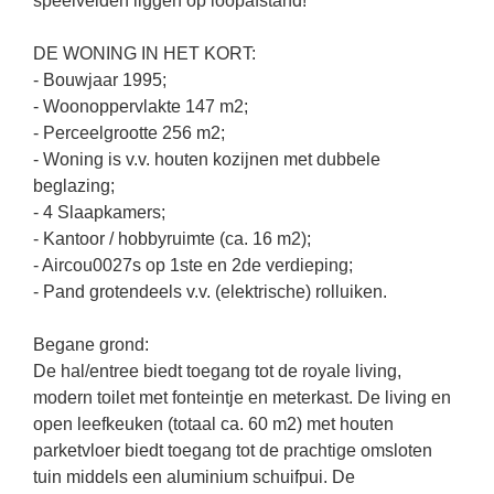
speelvelden liggen op loopafstand!
DE WONING IN HET KORT:
- Bouwjaar 1995;
- Woonoppervlakte 147 m2;
- Perceelgrootte 256 m2;
- Woning is v.v. houten kozijnen met dubbele
beglazing;
- 4 Slaapkamers;
- Kantoor / hobbyruimte (ca. 16 m2);
- Aircou0027s op 1ste en 2de verdieping;
- Pand grotendeels v.v. (elektrische) rolluiken.
Begane grond:
De hal/entree biedt toegang tot de royale living,
modern toilet met fonteintje en meterkast. De living en
open leefkeuken (totaal ca. 60 m2) met houten
parketvloer biedt toegang tot de prachtige omsloten
tuin middels een aluminium schuifpui. De