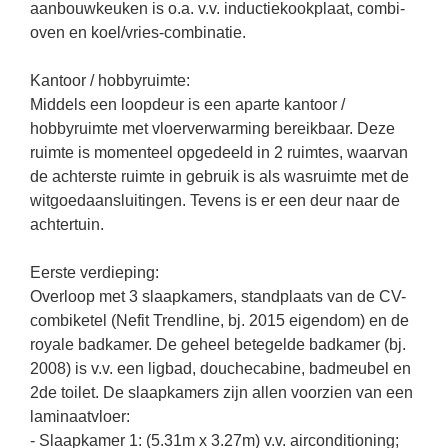
aanbouwkeuken is o.a. v.v. inductiekookplaat, combi-
oven en koel/vries-combinatie.
Kantoor / hobbyruimte:
Middels een loopdeur is een aparte kantoor /
hobbyruimte met vloerverwarming bereikbaar. Deze
ruimte is momenteel opgedeeld in 2 ruimtes, waarvan
de achterste ruimte in gebruik is als wasruimte met de
witgoedaansluitingen. Tevens is er een deur naar de
achtertuin.
Eerste verdieping:
Overloop met 3 slaapkamers, standplaats van de CV-
combiketel (Nefit Trendline, bj. 2015 eigendom) en de
royale badkamer. De geheel betegelde badkamer (bj.
2008) is v.v. een ligbad, douchecabine, badmeubel en
2de toilet. De slaapkamers zijn allen voorzien van een
laminaatvloer:
- Slaapkamer 1: (5.31m x 3.27m) v.v. airconditioning;