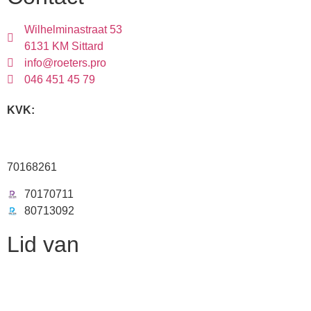
Wilhelminastraat 53
6131 KM Sittard
info@roeters.pro
046 451 45 79
KVK:
70168261
70170711
80713092
Lid van