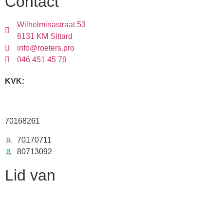
Contact
Wilhelminastraat 53
6131 KM Sittard
info@roeters.pro
046 451 45 79
KVK:
70168261
70170711
80713092
Lid van