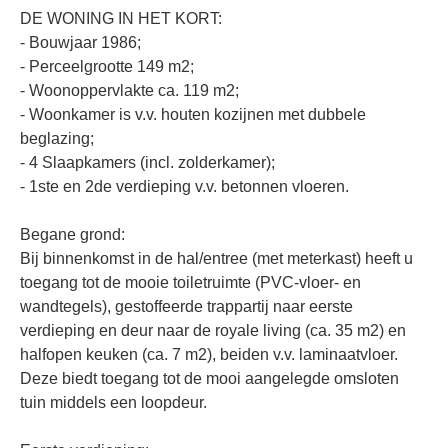
DE WONING IN HET KORT:
- Bouwjaar 1986;
- Perceelgrootte 149 m2;
- Woonoppervlakte ca. 119 m2;
- Woonkamer is v.v. houten kozijnen met dubbele
beglazing;
- 4 Slaapkamers (incl. zolderkamer);
- 1ste en 2de verdieping v.v. betonnen vloeren.
Begane grond:
Bij binnenkomst in de hal/entree (met meterkast) heeft u
toegang tot de mooie toiletruimte (PVC-vloer- en
wandtegels), gestoffeerde trappartij naar eerste
verdieping en deur naar de royale living (ca. 35 m2) en
halfopen keuken (ca. 7 m2), beiden v.v. laminaatvloer.
Deze biedt toegang tot de mooi aangelegde omsloten
tuin middels een loopdeur.