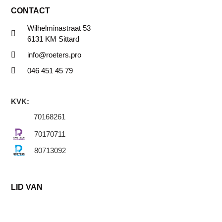
CONTACT
Wilhelminastraat 53
6131 KM Sittard
info@roeters.pro
046 451 45 79
KVK:
70168261
70170711
80713092
LID VAN