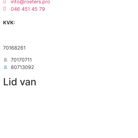
info@roeters.pro
046 451 45 79
KVK:
70168261
70170711
80713092
Lid van