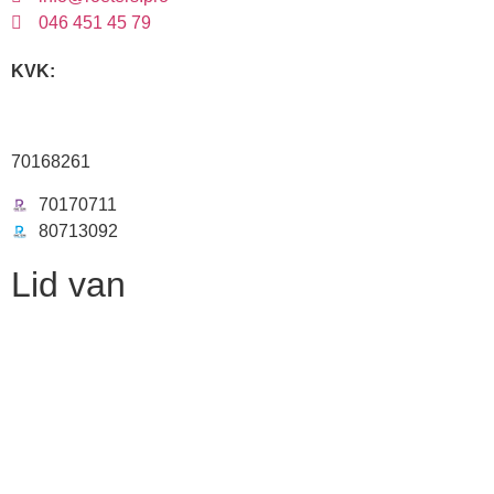
046 451 45 79
KVK:
70168261
70170711
80713092
Lid van